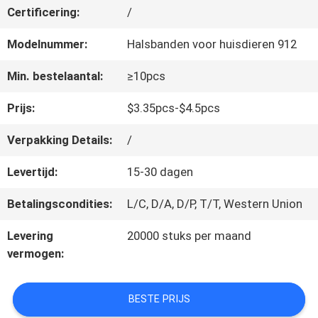
Certificering:
/
ONS
Modelnummer:
Halsbanden voor huisdieren 912
VERZOEK
Min. bestelaantal:
≥10pcs
OM
Prijs:
$3.35pcs-$4.5pcs
EEN
Verpakking Details:
/
CITAAT
Levertijd:
15-30 dagen
Betalingscondities:
L/C, D/A, D/P, T/T, Western Union
BLOG/NEWS
Levering
20000 stuks per maand
vermogen:
SITEMAP
BESTE PRIJS