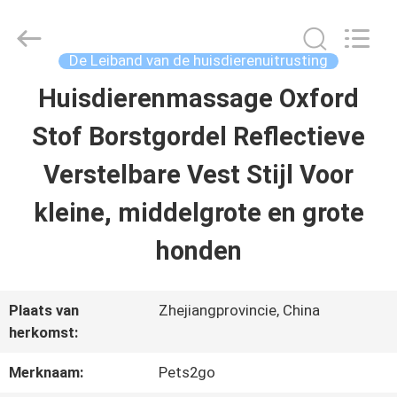
Ningbo
Pets2Go
Trading
Co.Ltd.
De Leiband van de huisdierenuitrusting
All
Rights
Huisdierenmassage Oxford
HUIS
Reserved.
Stof Borstgordel Reflectieve
PRODUCTEN
Verstelbare Vest Stijl Voor
kleine, middelgrote en grote
ONGEVEER
honden
ONS
Plaats van
Zhejiangprovincie, China
FABRIEKSREIS
herkomst:
Merknaam:
Pets2go
CONTACTEER