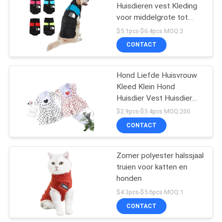
Huisdieren vest Kleding
voor middelgrote tot
18
grote honden Hou warm
$5.1pcs-$6.4pcs MOQ:2
CONTACT
HuisdierenBoodschappe
Hond Liefde Huisvrouw
Kleed Klein Hond
Huisdier Vest Huisdier
Prinses Peng Peng Rok
$2.9pcs-$3.4pcs MOQ:200
CONTACT
407
Het huisdier kauwt
Zomer polyester halssjaal
truien voor katten en
Speelgoed
honden
$4.3pcs-$5.6pcs MOQ:1
CONTACT