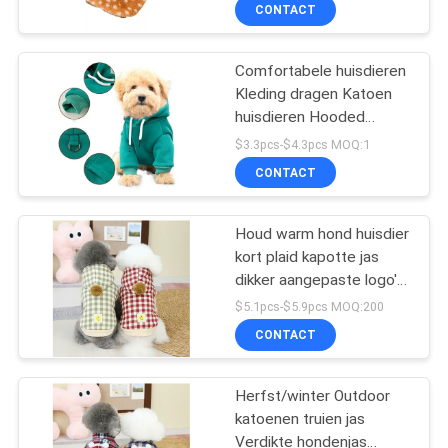
CONTACT
VERZOEK
Comfortabele huisdieren
OM
39
Kleding dragen Katoen
EEN
huisdieren Hooded
De gemakkelijke
CITAAT
Sweatshirt S - XL
$3.3pcs-$4.3pcs MOQ:1
Leiband van de
CONTACT
Ganghond
BLOG/NEWS
Houd warm hond huisdier
kort plaid kapotte jas
SITEMAP
dikker aangepaste logo's
39
huisdier kleding
$5.1pcs-$5.9pcs MOQ:200
PRIVACY
De Kabel van de
CONTACT
POLICY
huisdierentractie
Herfst/winter Outdoor
katoenen truien jas
Verdikte hondenjas