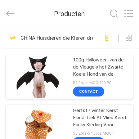
Ningbo
Pets2Go
Trading
Producten
Co.Ltd.
All
Rights
Reserved.
HUIS
86
CHINA Huisdieren die Kleren dragen
Intrekbare
PRODUCTEN
Huisdierenleiband
100g Halloween-van de
de Vleugels het Zwarte
ONGEVEER
Koele Hond van de
ONS
Huisdierenknuppel
$2.9/pcs MOQ:100 PCs
Kostuum van Cat Bat Hat
CONTACT
Disguise Pet
87
FABRIEKSREIS
De Leiband van de
Herfst / winter Kerst
Eland Trek Af Vlies Kerst
CONTACTEER
huisdierenuitrusting
Funky Kleding Voor
ONS
Huisdieren
$3.2pcs-$4.0pcs MOQ:1