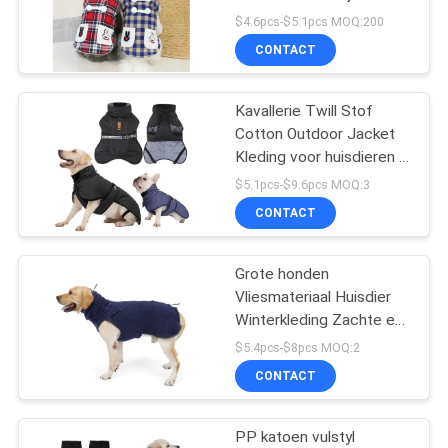
kleding
$4.6pcs-$5.1pcs MOQ:200
CONTACT
42
Huisdier
Kavallerie Twill Stof
Cotton Outdoor Jacket
Opleidingskragen
Kleding voor huisdieren In
XL / 6XL maten
$5.1pcs-$9.6pcs MOQ:3
CONTACT
Grote honden
398
Vliesmateriaal Huisdier
De Kommen van de
Winterkleding Zachte en
gezellige
$5.4pcs-$8pcs MOQ:2
huisdierenvoeder
CONTACT
PP katoen vulstyl