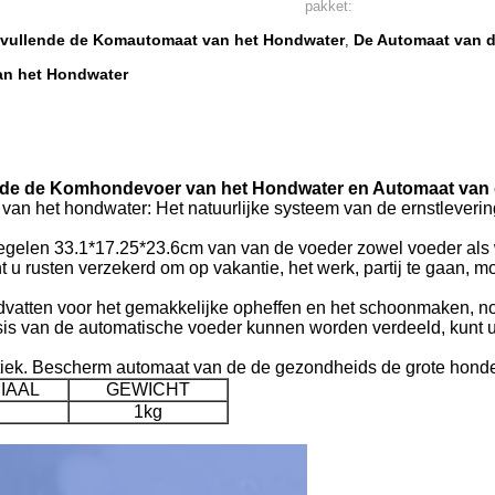
pakket:
vullende de Komautomaat van het Hondwater
De Automaat van d
,
an het Hondwater
n de de Komhondevoer van het Hondwater en Automaat van
 het hondwater: Het natuurlijke systeem van de ernstlevering, g
gelen 33.1*17.25*23.6cm van van de voeder zowel voeder als wa
t u rusten verzekerd om op vakantie, het werk, partij te gaan, m
vatten voor het gemakkelijke opheffen en het schoonmaken, non
sis van de automatische voeder kunnen worden verdeeld, kunt u
iek. Bescherm automaat van de de gezondheids de grote honde
IAAL
GEWICHT
1kg