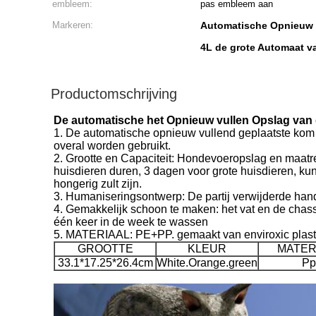
embleem:
pas embleem aan
Markeren:
Automatische Opnieuw 
4L de grote Automaat v
Productomschrijving
De automatische het Opnieuw vullen Opslag va
1.
De automatische opnieuw vullend geplaatste kom van
overal worden gebruikt.
2. Grootte en Capaciteit: Hondevoeropslag en maatre
huisdieren duren, 3 dagen voor grote huisdieren, kun
hongerig zult zijn.
3. Humaniseringsontwerp: De partij verwijderde hand
4. Gemakkelijk schoon te maken: het vat en de chas
één keer in de week te wassen
5. MATERIAAL: PE+PP. gemaakt van enviroxic plast
GROOTTE
KLEUR
MATER
33.1*17.25*26.4cm
White.Orange.green
Pp