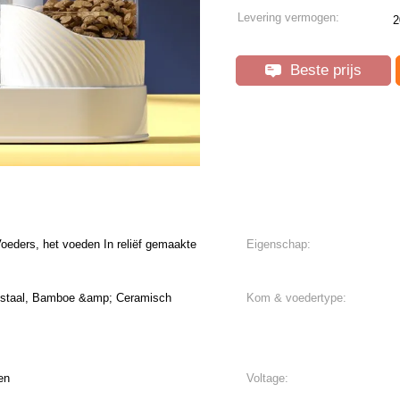
Levering vermogen:
2
Beste prijs
ders, het voeden In reliëf gemaakte
Eigenschap:
ij staal, Bamboe &amp; Ceramisch
Kom & voedertype:
en
Voltage: