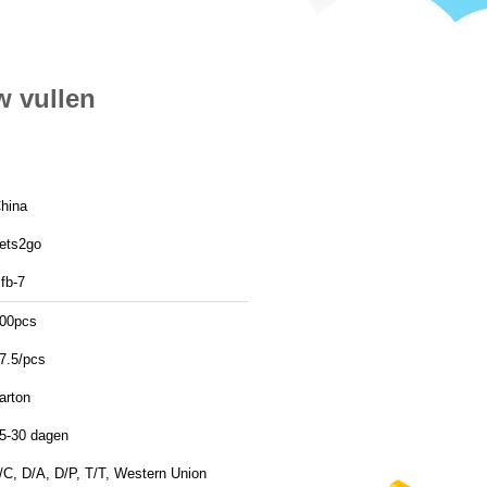
w vullen
hina
ets2go
fb-7
00pcs
7.5/pcs
arton
5-30 dagen
/C, D/A, D/P, T/T, Western Union