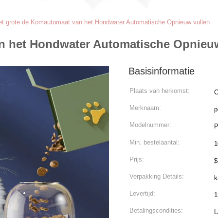
et grote de Komautomaat van het Hondwater Automatische Opnieuw vullen
n het Hondwater Automatische Opnieu
Basisinformatie
Plaats van herkomst:
C
Merknaam:
p
Modelnummer:
P
Min. bestelaantal:
1
Prijs:
$
Verpakking Details:
k
Levertijd:
1
Betalingscondities:
L