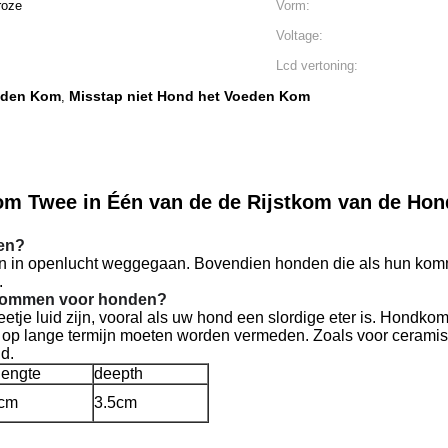
roze
Vorm:
Voltage:
Lcd vertoning:
eden Kom
Misstap niet Hond het Voeden Kom
,
om Twee in Één van de de Rijstkom van de Hond
en?
dien in openlucht weggegaan. Bovendien honden die als hun ko
.
he kommen voor honden?
tje luid zijn, vooral als uw hond een slordige eter is. Hondko
k op lange termijn moeten worden vermeden. Zoals voor ceramisc
d.
lengte
deepth
cm
3.5cm