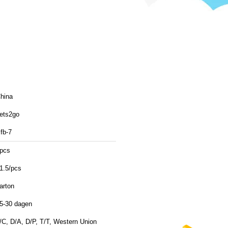
hina
ets2go
fb-7
pcs
1.5/pcs
arton
5-30 dagen
/C, D/A, D/P, T/T, Western Union