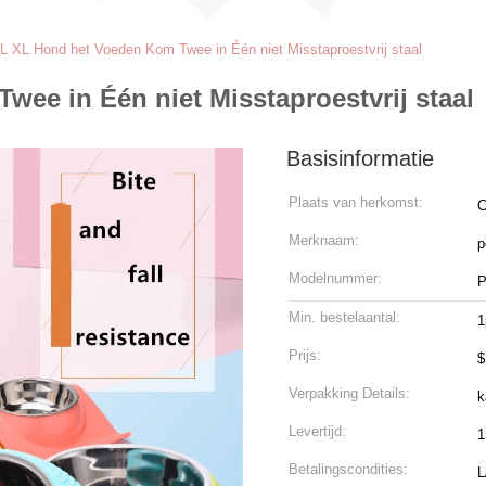
L XL Hond het Voeden Kom Twee in Één niet Misstaproestvrij staal
ee in Één niet Misstaproestvrij staal
Basisinformatie
Plaats van herkomst:
C
Merknaam:
p
Modelnummer:
P
Min. bestelaantal:
1
Prijs:
$
Verpakking Details:
k
Levertijd:
1
Betalingscondities:
L