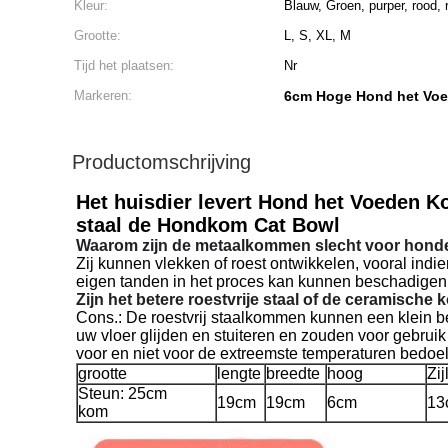
Kleur:
Blauw, Groen, purper, rood, 
Grootte:
L, S, XL, M
Tijd het plaatsen:
Nr
Markeren:
6cm Hoge Hond het Vo
Productomschrijving
Het huisdier levert Hond het Voeden K
staal de Hondkom Cat Bowl
Waarom zijn de metaalkommen slecht voor hond
Zij kunnen vlekken of roest ontwikkelen, vooral in
eigen tanden in het proces kan kunnen beschadigen
Zijn het betere roestvrije staal of de ceramisc
Cons.: De roestvrij staalkommen kunnen een klein bee
uw vloer glijden en stuiteren en zouden voor gebrui
voor en niet voor de extreemste temperaturen bedoel
grootte
lengte
breedte
hoog
Zij
Steun: 25cm
19cm
19cm
6cm
13
kom