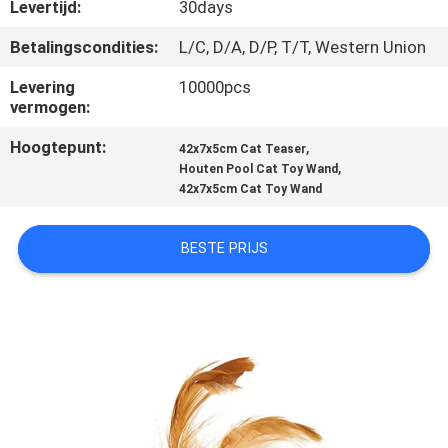
Levertijd:
30days
VERZOEK
Betalingscondities:
L/C, D/A, D/P, T/T, Western Union
OM
Levering
10000pcs
EEN
vermogen:
CITAAT
Hoogtepunt:
,
42x7x5cm Cat Teaser
,
Houten Pool Cat Toy Wand
42x7x5cm Cat Toy Wand
BLOG/NEWS
BESTE PRIJS
SITEMAP
PRIVACY
POLICY