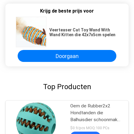
Krijg de beste prijs voor
Veerteaser Cat Toy Wand With
Wand Kitten die 42x7x5cm spelen
Doorgaan
Top Producten
Oem de Rubber2x2
Hondtanden die
Balhuisdier schoonmaken
kauwen Speelgoed
$0.9/pcs MOQ:100 PCs