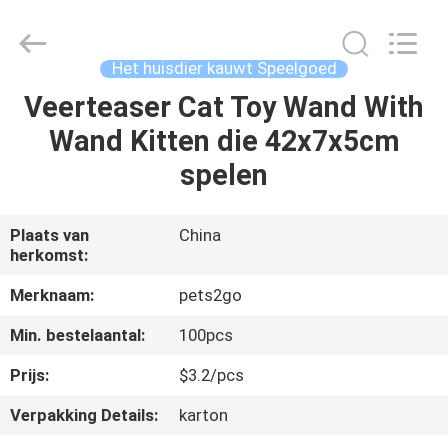
Ningbo
Pets2Go
Trading
Co.Ltd.
All
Het huisdier kauwt Speelgoed
Rights
Reserved.
Veerteaser Cat Toy Wand With
HUIS
Wand Kitten die 42x7x5cm
PRODUCTEN
spelen
ONGEVEER
Plaats van
China
herkomst:
ONS
Merknaam:
pets2go
FABRIEKSREIS
Min. bestelaantal:
100pcs
Prijs:
$3.2/pcs
CONTACTEER
Verpakking Details:
karton
ONS