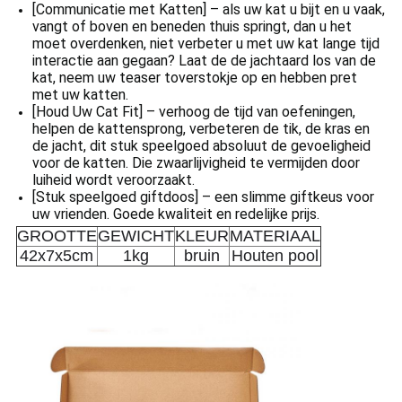
[Communicatie met Katten] – als uw kat u bijt en u vaak,
vangt of boven en beneden thuis springt, dan u het
moet overdenken, niet verbeter u met uw kat lange tijd
interactie aan gegaan? Laat de de jachtaard los van de
kat, neem uw teaser toverstokje op en hebben pret
met uw katten.
[Houd Uw Cat Fit] – verhoog de tijd van oefeningen,
helpen de kattensprong, verbeteren de tik, de kras en
de jacht, dit stuk speelgoed absoluut de gevoeligheid
voor de katten. Die zwaarlijvigheid te vermijden door
luiheid wordt veroorzaakt.
[Stuk speelgoed giftdoos] – een slimme giftkeus voor
uw vrienden. Goede kwaliteit en redelijke prijs.
GROOTTE
GEWICHT
KLEUR
MATERIAAL
42x7x5cm
1kg
bruin
Houten pool