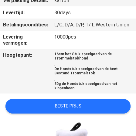
Verpakking Details:
karton
VERZOEK
Levertijd:
30days
OM
Betalingscondities:
L/C, D/A, D/P, T/T, Western Union
EEN
Levering
10000pcs
CITAAT
vermogen:
Hoogtepunt:
16cm het Stuk speelgoed van de
Trommelstokhond
BLOG/NEWS
,
De Hondstuk speelgoed van de beet
Bestand Trommelstok
,
SITEMAP
50g de Hondstuk speelgoed van het
kippenbeen
PRIVACY
BESTE PRIJS
POLICY