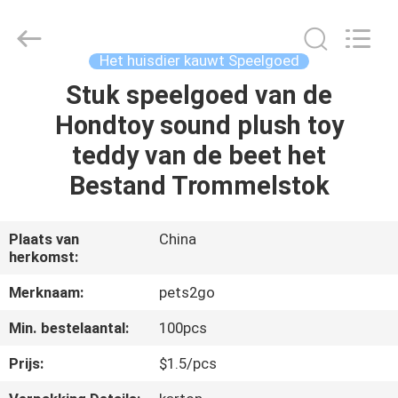
Ningbo
Pets2Go
Trading
Co.Ltd.
All
Het huisdier kauwt Speelgoed
Rights
Reserved.
Stuk speelgoed van de
HUIS
Hondtoy sound plush toy
PRODUCTEN
teddy van de beet het
Bestand Trommelstok
ONGEVEER
ONS
Plaats van
China
herkomst:
FABRIEKSREIS
Merknaam:
pets2go
Min. bestelaantal:
100pcs
CONTACTEER
Prijs:
$1.5/pcs
ONS