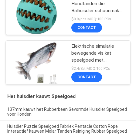
Hondtanden die
Balhuisdier schoonmaken
kauwen Speelgoed
$0.9/pcs MOQ:100 PCs
CONTACT
Elektrische simulatie
bewegende vis kat
speelgoed met
kattenkruid
$2.4/Set MOQ:100 PCs
CONTACT
Het huisdier kauwt Speelgoed
137mm kauwt het Rubberbeen Gevormde Huisdier Speelgoed
voor Honden
Huisdier Puzzle Speelgoed Fabriek Pentacle Cotton Rope
Interactief kauwen Molar Tanden Reiniging Rubber Speelgoed