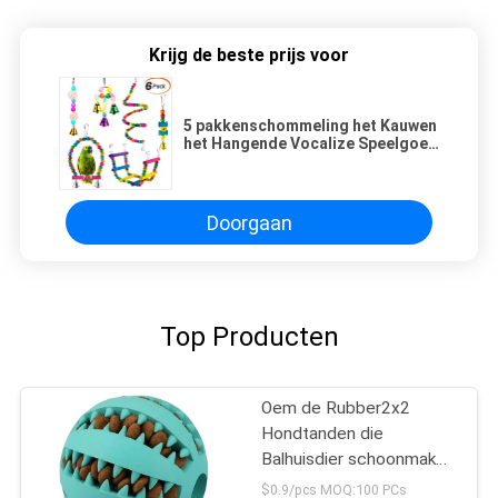
Krijg de beste prijs voor
5 pakkenschommeling het Kauwen
het Hangende Vocalize Speelgoed
van Vogeltopposities
Doorgaan
Top Producten
Oem de Rubber2x2
Hondtanden die
Balhuisdier schoonmaken
kauwen Speelgoed
$0.9/pcs MOQ:100 PCs