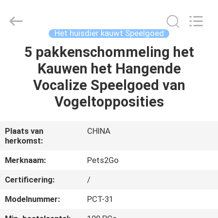
Ningbo
Pets2Go
Trading
Co.Ltd.
All
Het huisdier kauwt Speelgoed
Rights
Reserved.
5 pakkenschommeling het
HUIS
Kauwen het Hangende
PRODUCTEN
Vocalize Speelgoed van
Vogeltopposities
ONGEVEER
ONS
Plaats van
CHINA
herkomst:
FABRIEKSREIS
Merknaam:
Pets2Go
Certificering:
/
CONTACTEER
Modelnummer:
PCT-31
ONS