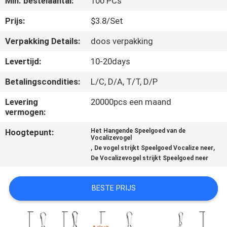
Min. bestelaantal:
100 PCs
VERZOEK
Prijs:
$3.8/Set
OM
Verpakking Details:
doos verpakking
EEN
Levertijd:
10-20days
CITAAT
Betalingscondities:
L/C, D/A, T/T, D/P
Levering
20000pcs een maand
BLOG/NEWS
vermogen:
Hoogtepunt:
Het Hangende Speelgoed van de
SITEMAP
Vocalizevogel
,
,
De vogel strijkt Speelgoed Vocalize neer
De Vocalizevogel strijkt Speelgoed neer
PRIVACY
POLICY
BESTE PRIJS