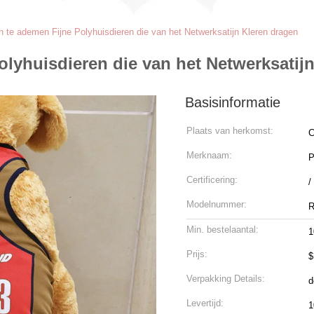
 te ademen Fijne Polyhuisdieren die van het Netwerksatijn Kleren dragen
olyhuisdieren die van het Netwerksatij
Basisinformatie
Plaats van herkomst:
C
Merknaam:
P
Certificering:
/
Modelnummer:
R
Min. bestelaantal:
1
Prijs:
$
Verpakking Details:
d
Levertijd:
1