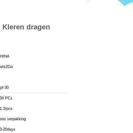
n Kleren dragen
HINA
ets2Go
pl-30
00 PCs
1.3/pcs
oos verpakking
0-20days