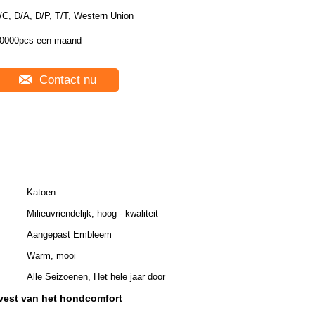
/C, D/A, D/P, T/T, Western Union
0000pcs een maand
Contact nu
Katoen
Milieuvriendelijk, hoog - kwaliteit
Aangepast Embleem
Warm, mooi
Alle Seizoenen, Het hele jaar door
vest van het hondcomfort