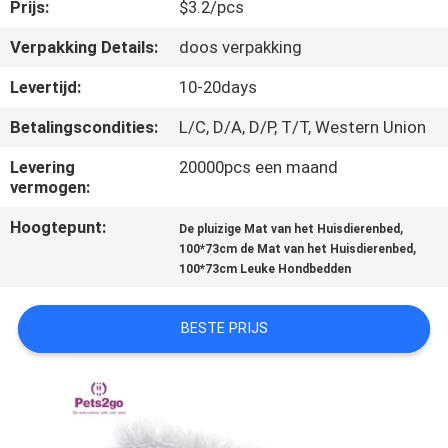
Prijs:
$3.2/pcs
VERZOEK
Verpakking Details:
doos verpakking
OM
Levertijd:
10-20days
EEN
Betalingscondities:
L/C, D/A, D/P, T/T, Western Union
CITAAT
Levering
20000pcs een maand
vermogen:
BLOG/NEWS
Hoogtepunt:
,
De pluizige Mat van het Huisdierenbed
,
100*73cm de Mat van het Huisdierenbed
SITEMAP
100*73cm Leuke Hondbedden
BESTE PRIJS
PRIVACY
POLICY