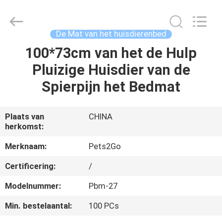
Ningbo
Pets2Go
Trading
Co.Ltd.
All
De Mat van het huisdierenbed
Rights
Reserved.
100*73cm van het de Hulp
HUIS
Pluizige Huisdier van de
PRODUCTEN
Spierpijn het Bedmat
ONGEVEER
Plaats van
CHINA
herkomst:
ONS
Merknaam:
Pets2Go
FABRIEKSREIS
Certificering:
/
Modelnummer:
Pbm-27
CONTACTEER
Min. bestelaantal:
100 PCs
ONS