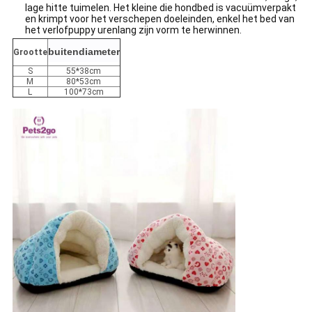
lage hitte tuimelen. Het kleine die hondbed is vacuümverpakt
en krimpt voor het verschepen doeleinden, enkel het bed van
het verlofpuppy urenlang zijn vorm te herwinnen.
buitendiameter
Grootte
S
55*38cm
M
80*53cm
L
100*73cm