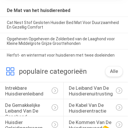
De Mat van het huisdierenbed
Cat Nest Stof Gesloten Huisdier Bed Mat Voor Duurzaamheid
En Gezellig Comfort
Opgeheven Opgeheven de Zolderbed van de Laaghond voor
Kleine Middelgrote Grijze Groottehonden
Herfst- en wintermat voor huisdieren met twee doeleinden
populaire categorieën
Alle
Intrekbare 
De Leiband Van De 
Huisdierenleiband
Huisdierenuitrusting
De Gemakkelijke 
De Kabel Van De 
Leiband Van De 
Huisdierentractie
Ganghond
Huisdier 
De Kommen Van De 
Opleidingskragen
Huisdierenvoeder