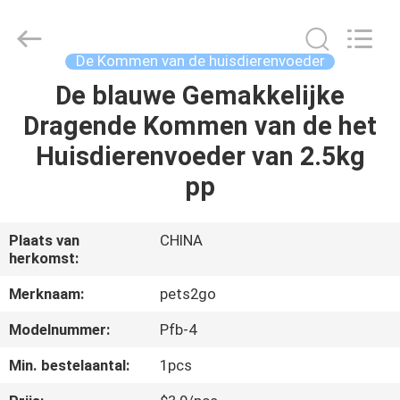
Ningbo
Pets2Go
Trading
Co.Ltd.
All
De Kommen van de huisdierenvoeder
Rights
Reserved.
De blauwe Gemakkelijke
HUIS
Dragende Kommen van de het
PRODUCTEN
Huisdierenvoeder van 2.5kg
pp
ONGEVEER
ONS
Plaats van
CHINA
herkomst:
FABRIEKSREIS
Merknaam:
pets2go
Modelnummer:
Pfb-4
CONTACTEER
Min. bestelaantal:
1pcs
ONS