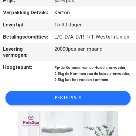
Prijs:
$3.9/pcs
VERZOEK
Verpakking Details:
Karton
OM
Levertijd:
15-30 dagen
EEN
Betalingscondities:
L/C, D/A, D/P, T/T, Western Union
CITAAT
Levering
20000pcs een maand
vermogen:
BLOG/NEWS
Hoogtepunt:
,
Pp-de Kommen van de Huisdierenvoeder
,
2.5kg de Kommen van de huisdierenvoeder
2.5kg kat het voeden kommen
SITEMAP
BESTE PRIJS
PRIVACY
POLICY