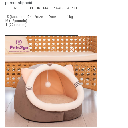
persoonlijkheid.
SZIE
KLEUR
MATERIAAL
GEWICHT
S (6pounds)
Grijs/roze
Doek
1kg
M (12pounds)
L (20pounds)