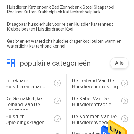
Huisdieren Kattenbank Bed Zonnebank Stoel Slaapstoel
Recliner Katten Krabbelplank Kattenkrabbelplank
Draagbaar huisdierhuis voor reizen Huisdier Kattennest
Krabbelposten Huisdierdrager Kooi
Gesloten en waterdicht huisdier drager kooi buiten warm en
waterdicht kattenhond kennel
populaire categorieën
Alle
Intrekbare 
De Leiband Van De 
Huisdierenleiband
Huisdierenuitrusting
De Gemakkelijke 
De Kabel Van De 
Leiband Van De 
Huisdierentractie
Ganghond
Huisdier 
De Kommen Van De 
Opleidingskragen
Huisdierenvoeder