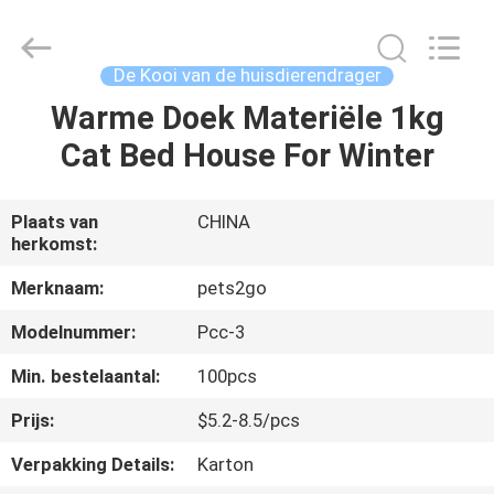
Ningbo
Pets2Go
Trading
Co.Ltd.
All
De Kooi van de huisdierendrager
Rights
Reserved.
Warme Doek Materiële 1kg
HUIS
Cat Bed House For Winter
PRODUCTEN
Plaats van
CHINA
herkomst:
ONGEVEER
ONS
Merknaam:
pets2go
Modelnummer:
Pcc-3
FABRIEKSREIS
Min. bestelaantal:
100pcs
Prijs:
$5.2-8.5/pcs
CONTACTEER
Verpakking Details:
Karton
ONS