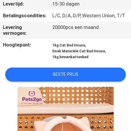
Levertijd:
15-30 dagen
VERZOEK
Betalingscondities:
L/C, D/A, D/P, Western Union, T/T
OM
Levering
20000pcs een maand
EEN
vermogen:
CITAAT
Hoogtepunt:
,
1kg Cat Bed House
,
Doek Materiële Cat Bed House
1kg binnenkattenbed
BLOG/NEWS
BESTE PRIJS
SITEMAP
PRIVACY
POLICY