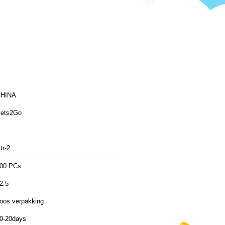
HINA
ets2Go
tr-2
00 PCs
2.5
oos verpakking
0-20days