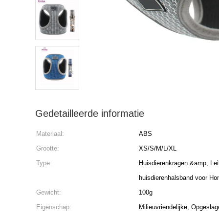
Gedetailleerde informatie
Materiaal:
ABS
Grootte:
XS/S/M/L/XL
Type:
Huisdierenkragen &amp; Lei
huisdierenhalsband voor Ho
Gewicht:
100g
Eigenschap:
Milieuvriendelijke, Opgesla