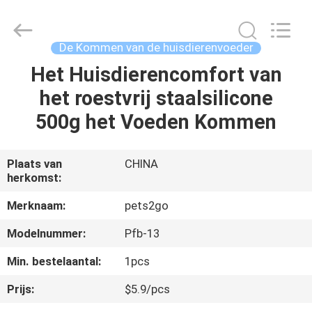
Ningbo
Pets2Go
Trading
Co.Ltd.
All
De Kommen van de huisdierenvoeder
Rights
Reserved.
Het Huisdierencomfort van
HUIS
het roestvrij staalsilicone
PRODUCTEN
500g het Voeden Kommen
ONGEVEER
Plaats van
CHINA
herkomst:
ONS
Merknaam:
pets2go
FABRIEKSREIS
Modelnummer:
Pfb-13
Min. bestelaantal:
1pcs
CONTACTEER
Prijs:
$5.9/pcs
ONS