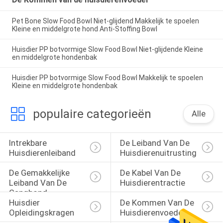
Pet Bone Slow Food Bowl Niet-glijdend Makkelijk te spoelen
Kleine en middelgrote hond Anti-Stoffing Bowl
Huisdier PP botvormige Slow Food Bowl Niet-glijdende Kleine
en middelgrote hondenbak
Huisdier PP botvormige Slow Food Bowl Makkelijk te spoelen
Kleine en middelgrote hondenbak
populaire categorieën
Alle
Intrekbare 
De Leiband Van De 
Huisdierenleiband
Huisdierenuitrusting
De Gemakkelijke 
De Kabel Van De 
Leiband Van De 
Huisdierentractie
Ganghond
Huisdier 
De Kommen Van De 
Opleidingskragen
Huisdierenvoeder