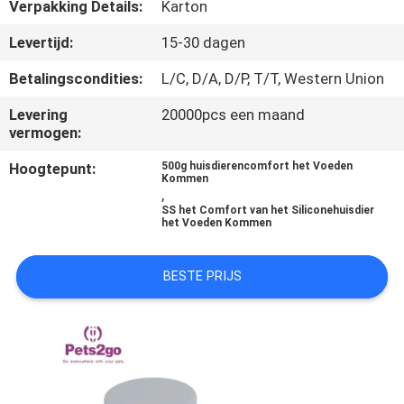
Verpakking Details:
Karton
VERZOEK
Levertijd:
15-30 dagen
OM
Betalingscondities:
L/C, D/A, D/P, T/T, Western Union
EEN
Levering
20000pcs een maand
CITAAT
vermogen:
Hoogtepunt:
500g huisdierencomfort het Voeden
Kommen
BLOG/NEWS
,
SS het Comfort van het Siliconehuisdier
het Voeden Kommen
SITEMAP
BESTE PRIJS
PRIVACY
POLICY