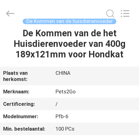
Ningbo
Pets2Go
Trading
Co.Ltd.
All
De Kommen van de huisdierenvoeder
Rights
Reserved.
De Kommen van de het
HUIS
Huisdierenvoeder van 400g
PRODUCTEN
189x121mm voor Hondkat
ONGEVEER
Plaats van
CHINA
herkomst:
ONS
Merknaam:
Pets2Go
FABRIEKSREIS
Certificering:
/
Modelnummer:
Pfb-6
CONTACTEER
Min. bestelaantal:
100 PCs
ONS