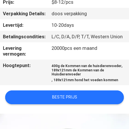
Prijs:
$8-12/pcs
VERZOEK
Verpakking Details:
doos verpakking
OM
Levertijd:
10-20days
EEN
Betalingscondities:
L/C, D/A, D/P, T/T, Western Union
CITAAT
Levering
20000pcs een maand
vermogen:
BLOG/NEWS
Hoogtepunt:
,
400g de Kommen van de huisdierenvoeder
189x121mm de Kommen van de
Huisdierenvoeder
SITEMAP
,
189x121mm hond het voeden kommen
PRIVACY
BESTE PRIJS
POLICY