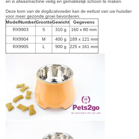
en is afwasmachine veilig en gemakkelijk schoon te maken.
Deze kom van de dog&catvoeder kan de eetlust van uw huisdier
voor meer gezonde groei bevorderen.
ModelNumber
Grootte
Gewicht
Gegevens
RX9903
S
310 g
160 x 80 mm
RX9904
M
400 g
189 x 121 mm
RX9905
L
900 g
225 x 161 mm