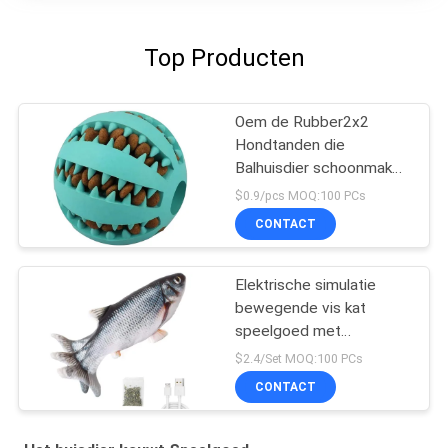
Top Producten
Oem de Rubber2x2
Hondtanden die
Balhuisdier schoonmaken
kauwen Speelgoed
$0.9/pcs MOQ:100 PCs
CONTACT
Elektrische simulatie
bewegende vis kat
speelgoed met
kattenkruid
$2.4/Set MOQ:100 PCs
CONTACT