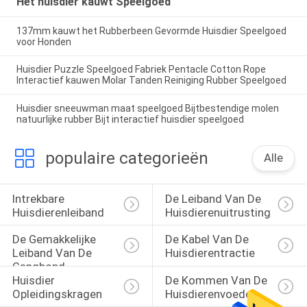
Het huisdier kauwt Speelgoed
137mm kauwt het Rubberbeen Gevormde Huisdier Speelgoed
voor Honden
Huisdier Puzzle Speelgoed Fabriek Pentacle Cotton Rope
Interactief kauwen Molar Tanden Reiniging Rubber Speelgoed
Huisdier sneeuwman maat speelgoed Bijtbestendige molen
natuurlijke rubber Bijt interactief huisdier speelgoed
populaire categorieën
Alle
Intrekbare 
De Leiband Van De 
Huisdierenleiband
Huisdierenuitrusting
De Gemakkelijke 
De Kabel Van De 
Leiband Van De 
Huisdierentractie
Ganghond
Huisdier 
De Kommen Van De 
Opleidingskragen
Huisdierenvoeder