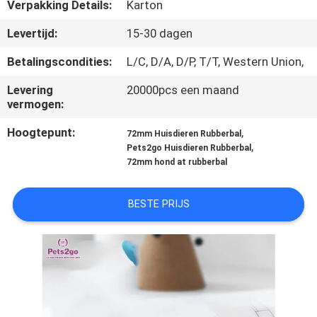
Verpakking Details:
Karton
VERZOEK
Levertijd:
15-30 dagen
OM
Betalingscondities:
L/C, D/A, D/P, T/T, Western Union,
EEN
Levering
20000pcs een maand
CITAAT
vermogen:
Hoogtepunt:
,
72mm Huisdieren Rubberbal
BLOG/NEWS
,
Pets2go Huisdieren Rubberbal
72mm hond at rubberbal
SITEMAP
BESTE PRIJS
PRIVACY
POLICY