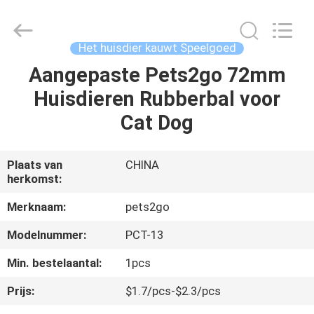
Ningbo
Pets2Go
Trading
Co.Ltd.
All
Het huisdier kauwt Speelgoed
Rights
Reserved.
Aangepaste Pets2go 72mm
HUIS
Huisdieren Rubberbal voor
PRODUCTEN
Cat Dog
ONGEVEER
Plaats van
CHINA
herkomst:
ONS
Merknaam:
pets2go
FABRIEKSREIS
Modelnummer:
PCT-13
Min. bestelaantal:
1pcs
CONTACTEER
Prijs:
$1.7/pcs-$2.3/pcs
ONS