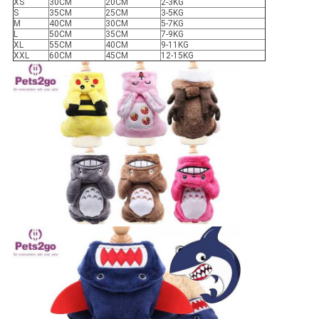
XS
30CM
20CM
2-3KG
S
35CM
25CM
3-5KG
M
40CM
30CM
5-7KG
L
50CM
35CM
7-9KG
XL
55CM
40CM
9-11KG
XXL
60CM
45CM
12-15KG