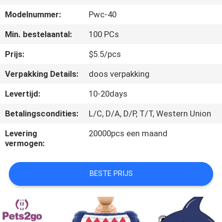
Modelnummer:
Pwc-40
VERZOEK
Min. bestelaantal:
100 PCs
OM
EEN
Prijs:
$5.5/pcs
CITAAT
Verpakking Details:
doos verpakking
Levertijd:
10-20days
BLOG/NEWS
Betalingscondities:
L/C, D/A, D/P, T/T, Western Union
SITEMAP
Levering
20000pcs een maand
vermogen:
PRIVACY
BESTE PRIJS
POLICY