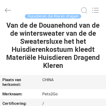
Ningbo
Pets2Go
Trading
Co.Ltd.
All
Huisdieren die Kleren dragen
Rights
Reserved.
Van de de Douanehond van de
HUIS
de wintersweater van de de
PRODUCTEN
Sweatersluxe het het
Huisdierenkostuum kleedt
ONGEVEER
Materiële Huisdieren Dragend
ONS
Kleren
FABRIEKSREIS
Plaats van
CHINA
herkomst:
CONTACTEER
Merknaam:
Pets2Go
ONS
Certificering:
/