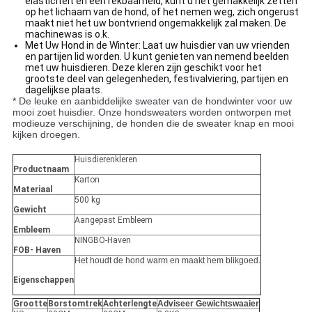
elasticiteit en een rekbaarheid, kunt u het gemakkelijk zetten
op het lichaam van de hond, of het nemen weg, zich ongerust
maakt niet het uw bontvriend ongemakkelijk zal maken. De
machinewas is o.k.
Met Uw Hond in de Winter: Laat uw huisdier van uw vrienden
en partijen lid worden. U kunt genieten van nemend beelden
met uw huisdieren. Deze kleren zijn geschikt voor het
grootste deel van gelegenheden, festivalviering, partijen en
dagelijkse plaats.
* De leuke en aanbiddelijke sweater van de hondwinter voor uw
mooi zoet huisdier. Onze hondsweaters worden ontworpen met
modieuze verschijning, de honden die de sweater knap en mooi
kijken droegen.
Huisdierenkleren
Productnaam
Karton
Materiaal
500 kg
Gewicht
Aangepast Embleem
Embleem
NINGBO-Haven
FOB- Haven
Het houdt de hond warm en maakt hem blikgoed.
Eigenschappen
Grootte
Borstomtrek
Achterlengte
Adviseer Gewichtswaaier