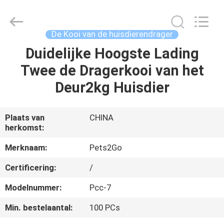
Ningbo
Pets2Go
Trading
Co.Ltd.
All
De Kooi van de huisdierendrager
Rights
Reserved.
Duidelijke Hoogste Lading
HUIS
Twee de Dragerkooi van het
PRODUCTEN
Deur2kg Huisdier
ONGEVEER
Plaats van
CHINA
herkomst:
ONS
Merknaam:
Pets2Go
FABRIEKSREIS
Certificering:
/
Modelnummer:
Pcc-7
CONTACTEER
Min. bestelaantal:
100 PCs
ONS