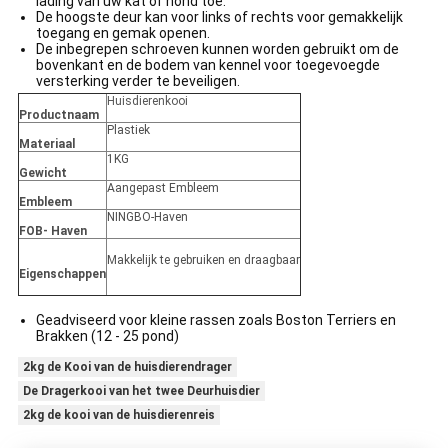
lading van uw kat of hond toe.
De hoogste deur kan voor links of rechts voor gemakkelijk
toegang en gemak openen.
De inbegrepen schroeven kunnen worden gebruikt om de
bovenkant en de bodem van kennel voor toegevoegde
versterking verder te beveiligen.
Huisdierenkooi
Productnaam
Plastiek
Materiaal
1KG
Gewicht
Aangepast Embleem
Embleem
NINGBO-Haven
FOB- Haven
Makkelijk te gebruiken en draagbaar
Eigenschappen
Geadviseerd voor kleine rassen zoals Boston Terriers en
Brakken (12 - 25 pond)
2kg de Kooi van de huisdierendrager
De Dragerkooi van het twee Deurhuisdier
2kg de kooi van de huisdierenreis