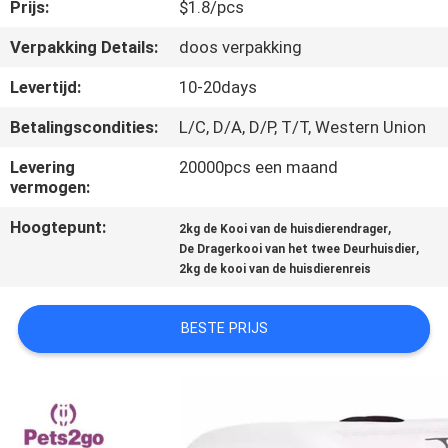
Prijs:
$1.8/pcs
VERZOEK
Verpakking Details:
doos verpakking
OM
Levertijd:
10-20days
EEN
Betalingscondities:
L/C, D/A, D/P, T/T, Western Union
CITAAT
Levering
20000pcs een maand
vermogen:
BLOG/NEWS
Hoogtepunt:
,
2kg de Kooi van de huisdierendrager
,
De Dragerkooi van het twee Deurhuisdier
SITEMAP
2kg de kooi van de huisdierenreis
BESTE PRIJS
PRIVACY
POLICY