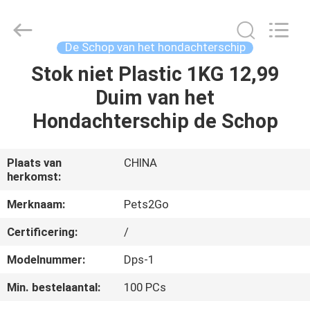
Ningbo
Pets2Go
Trading
Co.Ltd.
All
De Schop van het hondachterschip
Rights
Reserved.
Stok niet Plastic 1KG 12,99
HUIS
Duim van het
PRODUCTEN
Hondachterschip de Schop
ONGEVEER
Plaats van
CHINA
herkomst:
ONS
Merknaam:
Pets2Go
FABRIEKSREIS
Certificering:
/
Modelnummer:
Dps-1
CONTACTEER
Min. bestelaantal:
100 PCs
ONS