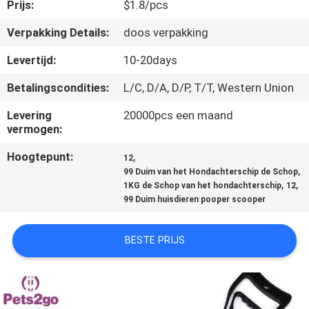
Prijs:
$1.8/pcs
VERZOEK
Verpakking Details:
doos verpakking
OM
Levertijd:
10-20days
EEN
Betalingscondities:
L/C, D/A, D/P, T/T, Western Union
CITAAT
Levering
20000pcs een maand
vermogen:
BLOG/NEWS
Hoogtepunt:
,
12
,
99 Duim van het Hondachterschip de Schop
,
,
SITEMAP
1KG de Schop van het hondachterschip
12
99 Duim huisdieren pooper scooper
PRIVACY
BESTE PRIJS
POLICY