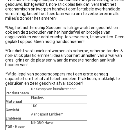
gebouwd, lichtgewicht, non-stick plastiek dat. verstrekt het
ergonomisch ontworpen handvat comfortabele overhandigde
verrichting, knoeit het toestaan van u om te verbeteren in alle
milieu's zonder het smeren!
*Dog het achterschip Scooper is lichtgewicht en geschikt om
ook een de zakhouder van het hondafval en broodjes van
doggiezakken voor achterschip te vervoeren, te omvatten. Geen
geplakt op poo. Geen nodig handschoenen!
*Our dicht vast uniek ontworpen als scherpe, scherpe tanden &
non-stick plastic emmer, ideaal voor het uithollen van afval van
gras, grint en de plaatsen waar de meeste honden aan kruk
houden van!
*Wide-
lepel van pooperscoopers met een grote genoeg
capaciteit om het afval te behandelen. Praktisch, makkelijk te
gebruiken en zeer geschikt afval scooper!
De Schop van huisdierenshit
Productnaam
Plastiek
Materiaal
1KG
Gewicht
Aangepast Embleem
Embleem
NINGBO-Haven
FOB- Haven